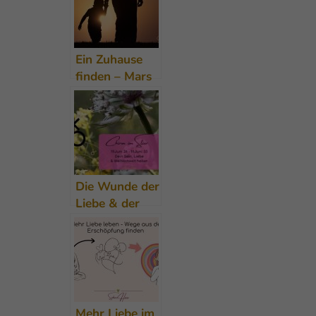
gesunde
Beziehungen
leben –
27.März 25
Ein Zuhause
finden – Mars
im Krebs
Rückwärtsphase
– 6.1. – 24.2.25
Die Wunde der
Liebe & der
Weiblichkeit
heilen – Chiron
im Stier von
Juni 26 – Juni
33
Mehr Liebe im