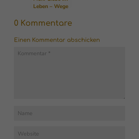
Leben – Wege
aus der
Erschöpfung
0 Kommentare
finden
Einen Kommentar abschicken