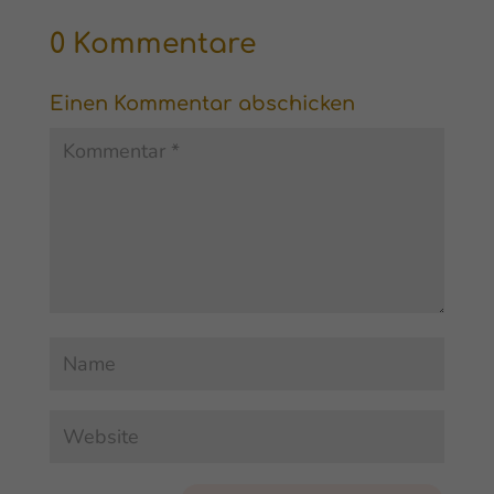
aus der
Erschöpfung
0 Kommentare
finden
Einen Kommentar abschicken