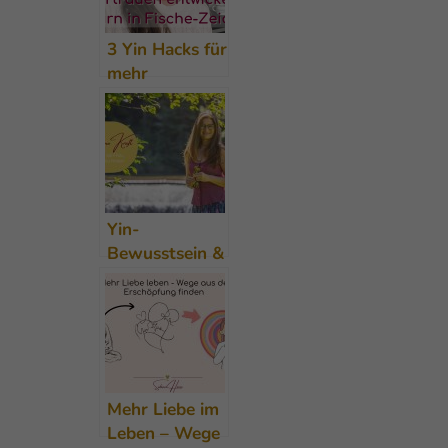
3 Yin Hacks für
mehr
Vertrauen –
Saturn-
Thematik &
persönliches
von mir 🙂
Yin-
Bewusstsein &
wie du als
Frau in 3
Schritten zu
mehr Kraft
findest
Mehr Liebe im
Leben – Wege