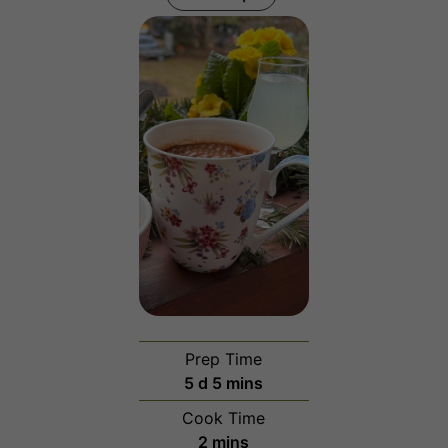
Prep Time
days
minutes
5
d
5
mins
Cook Time
minutes
2
mins