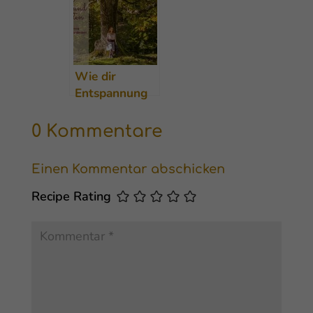
Wie dir
Entspannung
trotz Stress
und Ängsten
0 Kommentare
gelingen kann
& mein
Einen Kommentar abschicken
Heilungsweg
Recipe Rating