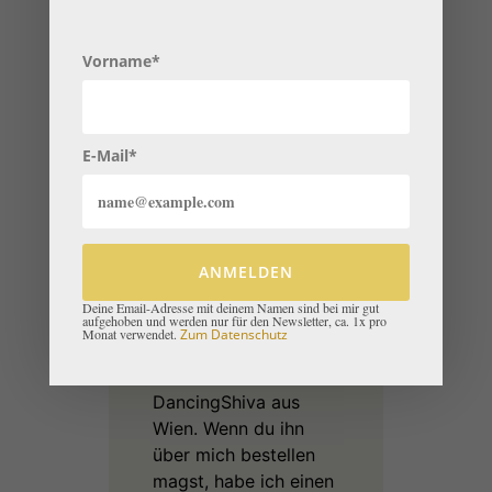
Macao-Woman von
Dancing Shiva.
Vorname*
#unbezahlte Werbung
Dieser mit Liebe
gemischte Kakao
E-Mail*
enthält: Shatavari,
Macawurzel,
Rohkakao,
Reishisporen,
Rosenpulver und
ANMELDEN
vieles mehr. Ich kaufe
Deine Email-Adresse mit deinem Namen sind bei mir gut
aufgehoben und werden nur für den Newsletter, ca. 1x pro
ihn seit 1 Jahr, wie
Monat verwendet.
Zum Datenschutz
auch die anderen
Kakaosorten bei
DancingShiva aus
Wien. Wenn du ihn
über mich bestellen
magst, habe ich einen