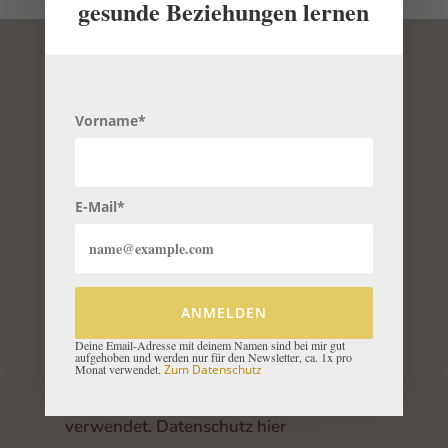
gesunde Beziehungen lernen
Briefe für die Liebe – gesunde Beziehungen
lernen
Vorname*
Vorname*
E-Mail*
E-Mail*
Anmelden
ANMELDEN
Deine Email-Adresse mit deinem Namen
Deine Email-Adresse mit deinem Namen sind bei mir gut
aufgehoben und werden nur für den Newsletter, ca. 1x pro
Monat verwendet.
Zum Datenschutz
sind bei mir gut aufgehoben und werden
nur für den Newsletter, ca. 1x pro Monat
verwendet
.
Datenschutz hier