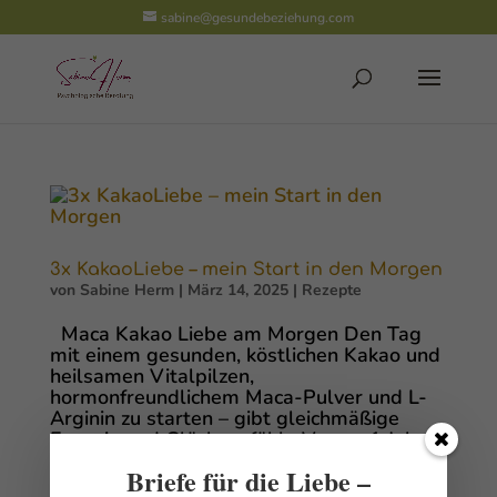
sabine@gesundebeziehung.com
3x KakaoLiebe – mein Start in den Morgen
von
Sabine Herm
|
März 14, 2025
|
Rezepte
Maca Kakao Liebe am Morgen Den Tag
mit einem gesunden, köstlichen Kakao und
heilsamen Vitalpilzen,
hormonfreundlichem Maca-Pulver und L-
Arginin zu starten – gibt gleichmäßige
Energie und Glücksgefühle Vor ca. 1 Jahr
(also Anfang 2024) habe ich meine...
Briefe für die Liebe –